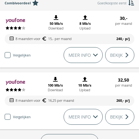
Combivoordeel
Goedkoopste eerst
30,-
50 Mb/s
8 Mb/s
per maand
Download
Upload
8 maanden voor
15,- per maand
240,-
p/j
MEER INFO
BEKIJK
Vergelijken
32,50
100 Mb/s
10 Mb/s
per maand
Download
Upload
8 maanden voor
16,25 per maand
260,-
p/j
MEER INFO
BEKIJK
Vergelijken