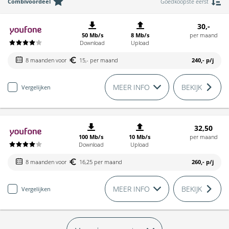
Combivoordeel
Goedkoopste eerst
30,-
50 Mb/s
8 Mb/s
per maand
Download
Upload
8 maanden voor
15,- per maand
240,-
p/j
MEER INFO
BEKIJK
Vergelijken
32,50
100 Mb/s
10 Mb/s
per maand
Download
Upload
8 maanden voor
16,25 per maand
260,-
p/j
MEER INFO
BEKIJK
Vergelijken