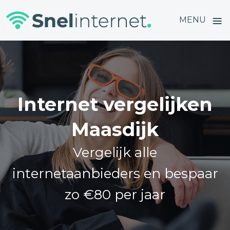
≡
MENU
Skip
to
content
Internet vergelijken
Maasdijk
Vergelijk alle
internetaanbieders en bespaar
zo €80 per jaar