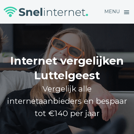
≡
MENU
Skip
to
content
Internet vergelijken
Luttelgeest
Vergelijk alle
internetaanbieders en bespaar
tot €140 per jaar