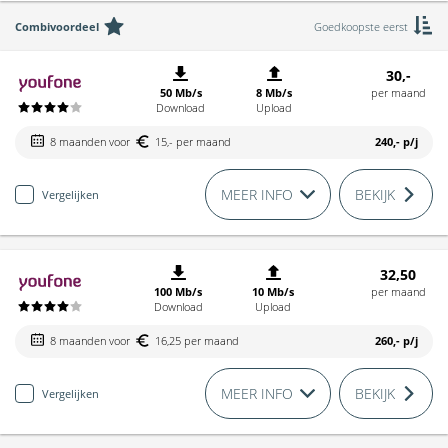
Combivoordeel
Goedkoopste eerst
30,-
50 Mb/s
8 Mb/s
per maand
Download
Upload
8 maanden voor
15,- per maand
240,-
p/j
MEER INFO
BEKIJK
Vergelijken
32,50
100 Mb/s
10 Mb/s
per maand
Download
Upload
8 maanden voor
16,25 per maand
260,-
p/j
MEER INFO
BEKIJK
Vergelijken