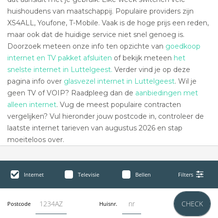
huishoudens van maatschappij. Populaire providers zijn
XS4ALL, Youfone, T-Mobile. Vaak is de hoge prijs een reden,
maar ook dat de huidige service niet snel genoeg is.
Doorzoek meteen onze info ten opzichte van
goedkoop
internet en TV pakket afsluiten
of bekijk meteen
het
snelste internet in Luttelgeest.
Verder vind je op deze
pagina info over
glasvezel internet in Luttelgeest
. Wil je
geen TV of VOIP? Raadpleeg dan de
aanbiedingen met
alleen internet
. Vug de meest populaire contracten
vergelijken? Vul hieronder jouw postcode in, controleer de
laatste internet tarieven van augustus 2026 en stap
moeiteloos over.
Internet
Televisie
Bellen
Filters
CHECK
Postcode
Huisnr.