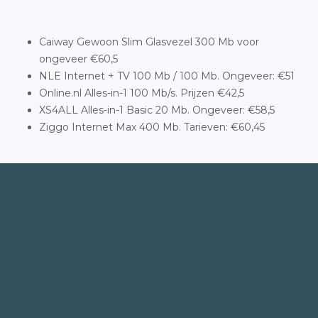
Caiway Gewoon Slim Glasvezel 300 Mb voor
ongeveer €60,5
NLE Internet + TV 100 Mb / 100 Mb. Ongeveer: €51
Online.nl Alles-in-1 100 Mb/s. Prijzen €42,5
XS4ALL Alles-in-1 Basic 20 Mb. Ongeveer: €58,5
Ziggo Internet Max 400 Mb. Tarieven: €60,45