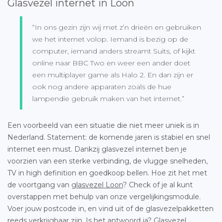
Glasvezel internet in Loon
“In ons gezin zijn wij met z’n drieën en gebruiken
we het internet volop. Iemand is bezig op de
computer, iemand anders streamt Suits, of kijkt
online naar BBC Two en weer een ander doet
een multiplayer game als Halo 2. En dan zijn er
ook nog andere apparaten zoals de hue
lampendie gebruik maken van het internet.”
Een voorbeeld van een situatie die niet meer uniek is in
Nederland. Statement: de komende jaren is stabiel en snel
internet een must. Dankzij glasvezel internet ben je
voorzien van een sterke verbinding, de vlugge snelheden,
TV in high definition en goedkoop bellen. Hoe zit het met
de voortgang van
glasvezel Loon
? Check of je al kunt
overstappen met behulp van onze vergelijkingsmodule.
Voer jouw postcode in, en vind uit of de glasvezelpakketten
reeds verkrijgbaar zijn. Is het antwoord ja? Glasvezel