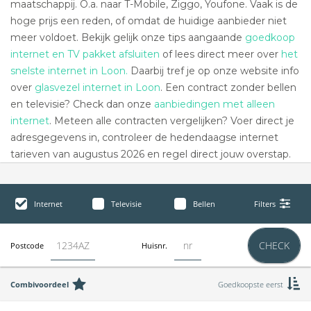
maatschappij. O.a. naar T-Mobile, Ziggo, Youfone. Vaak is de
hoge prijs een reden, of omdat de huidige aanbieder niet
meer voldoet. Bekijk gelijk onze tips aangaande
goedkoop
internet en TV pakket afsluiten
of lees direct meer over
het
snelste internet in Loon.
Daarbij tref je op onze website info
over
glasvezel internet in Loon
. Een contract zonder bellen
en televisie? Check dan onze
aanbiedingen met alleen
internet
. Meteen alle contracten vergelijken? Voer direct je
adresgegevens in, controleer de hedendaagse internet
tarieven van augustus 2026 en regel direct jouw overstap.
Internet
Televisie
Bellen
Filters
CHECK
Postcode
Huisnr.
Combivoordeel
Goedkoopste eerst