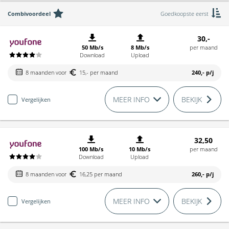
Combivoordeel
Goedkoopste eerst
30,-
50 Mb/s
8 Mb/s
per maand
Download
Upload
8 maanden voor
15,- per maand
240,-
p/j
MEER INFO
BEKIJK
Vergelijken
32,50
100 Mb/s
10 Mb/s
per maand
Download
Upload
8 maanden voor
16,25 per maand
260,-
p/j
MEER INFO
BEKIJK
Vergelijken