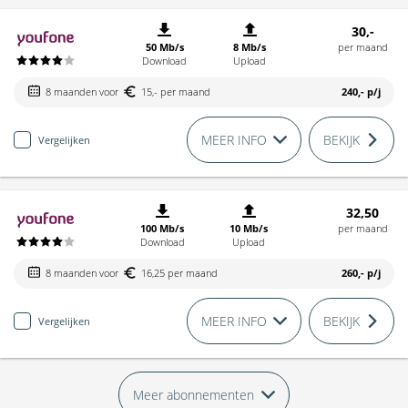
30,-
50 Mb/s
8 Mb/s
per maand
Download
Upload
8 maanden voor
15,- per maand
240,-
p/j
MEER INFO
BEKIJK
Vergelijken
32,50
100 Mb/s
10 Mb/s
per maand
Download
Upload
8 maanden voor
16,25 per maand
260,-
p/j
MEER INFO
BEKIJK
Vergelijken
Meer abonnementen