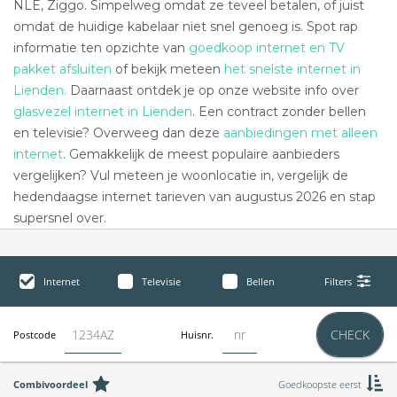
NLE, Ziggo. Simpelweg omdat ze teveel betalen, of juist
omdat de huidige kabelaar niet snel genoeg is. Spot rap
informatie ten opzichte van
goedkoop internet en TV
pakket afsluiten
of bekijk meteen
het snelste internet in
Lienden.
Daarnaast ontdek je op onze website info over
glasvezel internet in Lienden
. Een contract zonder bellen
en televisie? Overweeg dan deze
aanbiedingen met alleen
internet
. Gemakkelijk de meest populaire aanbieders
vergelijken? Vul meteen je woonlocatie in, vergelijk de
hedendaagse internet tarieven van augustus 2026 en stap
supersnel over.
Internet
Televisie
Bellen
Filters
CHECK
Postcode
Huisnr.
Combivoordeel
Goedkoopste eerst