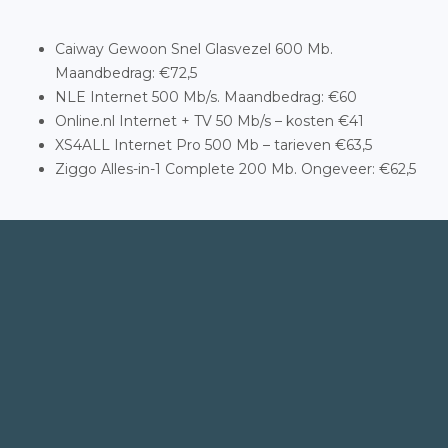
Caiway Gewoon Snel Glasvezel 600 Mb.
Maandbedrag: €72,5
NLE Internet 500 Mb/s. Maandbedrag: €60
Online.nl Internet + TV 50 Mb/s – kosten €41
XS4ALL Internet Pro 500 Mb – tarieven €63,5
Ziggo Alles-in-1 Complete 200 Mb. Ongeveer: €62,5