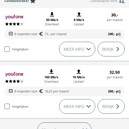
Combivoordeel
Goedkoopste eerst
30,-
50 Mb/s
8 Mb/s
per maand
Download
Upload
8 maanden voor
15,- per maand
240,-
p/j
MEER INFO
BEKIJK
Vergelijken
32,50
100 Mb/s
10 Mb/s
per maand
Download
Upload
8 maanden voor
16,25 per maand
260,-
p/j
MEER INFO
BEKIJK
Vergelijken