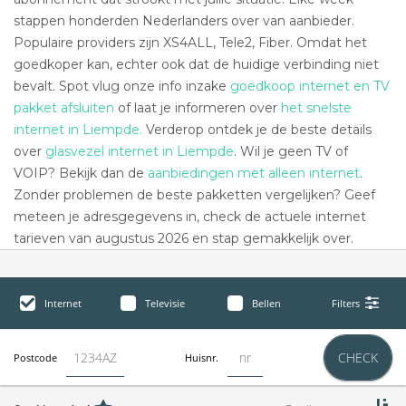
stappen honderden Nederlanders over van aanbieder.
Populaire providers zijn XS4ALL, Tele2, Fiber. Omdat het
goedkoper kan, echter ook dat de huidige verbinding niet
bevalt. Spot vlug onze info inzake
goedkoop internet en TV
pakket afsluiten
of laat je informeren over
het snelste
internet in Liempde.
Verderop ontdek je de beste details
over
glasvezel internet in Liempde
. Wil je geen TV of
VOIP? Bekijk dan de
aanbiedingen met alleen internet
.
Zonder problemen de beste pakketten vergelijken? Geef
meteen je adresgegevens in, check de actuele internet
tarieven van augustus 2026 en stap gemakkelijk over.
Internet
Televisie
Bellen
Filters
CHECK
Postcode
Huisnr.