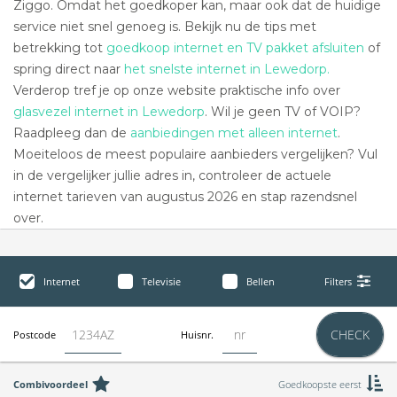
Ziggo. Omdat het goedkoper kan, maar ook dat de huidige
service niet snel genoeg is. Bekijk nu de tips met
betrekking tot
goedkoop internet en TV pakket afsluiten
of
spring direct naar
het snelste internet in Lewedorp.
Verderop tref je op onze website praktische info over
glasvezel internet in Lewedorp
. Wil je geen TV of VOIP?
Raadpleeg dan de
aanbiedingen met alleen internet
.
Moeiteloos de meest populaire aanbieders vergelijken? Vul
in de vergelijker jullie adres in, controleer de actuele
internet tarieven van augustus 2026 en stap razendsnel
over.
Internet
Televisie
Bellen
Filters
CHECK
Postcode
Huisnr.
Combivoordeel
Goedkoopste eerst