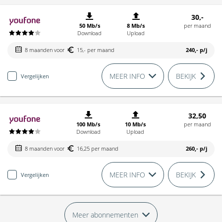
30,-
50 Mb/s
8 Mb/s
per maand
Download
Upload
8 maanden voor
15,- per maand
240,-
p/j
MEER INFO
BEKIJK
Vergelijken
32,50
100 Mb/s
10 Mb/s
per maand
Download
Upload
8 maanden voor
16,25 per maand
260,-
p/j
MEER INFO
BEKIJK
Vergelijken
Meer abonnementen