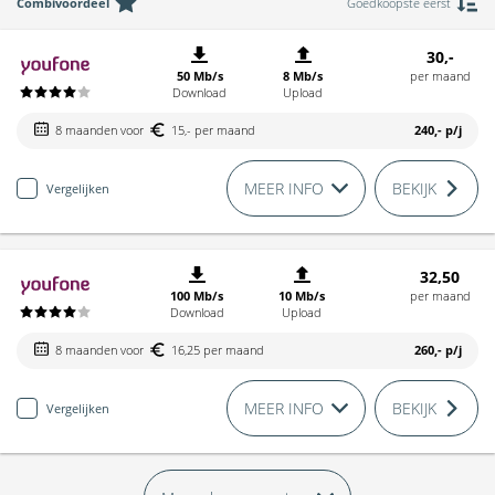
Combivoordeel
Goedkoopste eerst
30,-
50 Mb/s
8 Mb/s
per maand
Download
Upload
8 maanden voor
15,- per maand
240,-
p/j
MEER INFO
BEKIJK
Vergelijken
32,50
100 Mb/s
10 Mb/s
per maand
Download
Upload
8 maanden voor
16,25 per maand
260,-
p/j
MEER INFO
BEKIJK
Vergelijken