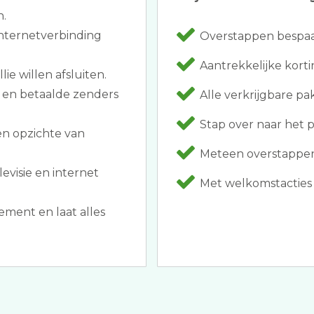
n.
nternetverbinding
Overstappen bespaar
Aantrekkelijke korti
ie willen afsluiten.
 en betaalde zenders
Alle verkrijgbare p
Stap over naar het p
en opzichte van
Meteen overstappen
levisie en internet
Met welkomstacties z
ment en laat alles