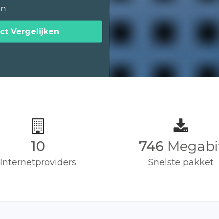
en
ct Vergelijken
10
750
Megabi
Internetproviders
Snelste pakket