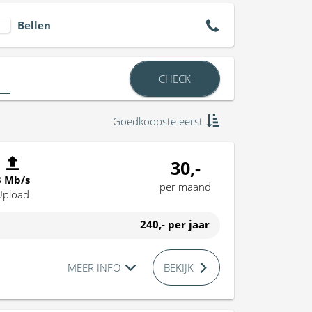
Bellen
CHECK
Goedkoopste eerst
30,-
8 Mb/s
per maand
Upload
240,-
per jaar
MEER INFO
BEKIJK