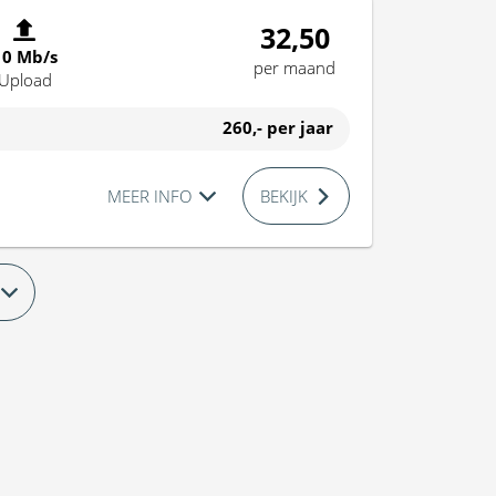
32,50
10 Mb/s
per maand
Upload
260,-
per jaar
MEER INFO
BEKIJK