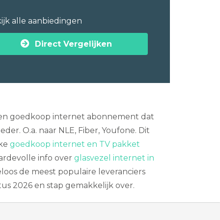
ijk alle aanbiedingen
Direct Vergelijken
el een goedkoop internet abonnement dat
er. O.a. naar NLE, Fiber, Youfone. Dit
ake
goedkoop internet en TV pakket
ardevolle info over
glasvezel internet in
eloos de meest populaire leveranciers
tus 2026 en stap gemakkelijk over.