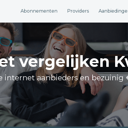
Abonnementen
Providers
Aanbiedinge
et vergelijken 
le internet aanbieders en bezuinig 