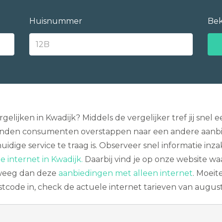
Huisnummer
Bek
rgelijken in Kwadijk? Middels de vergelijker tref jij sn
zenden consumenten overstappen naar een andere aanbied
idige service te traag is. Observeer snel informatie inz
e internet in Kwadijk.
Daarbij vind je op onze website wa
rweeg dan deze
aanbiedingen met alleen internet
. Moeit
ostcode in, check de actuele internet tarieven van augus