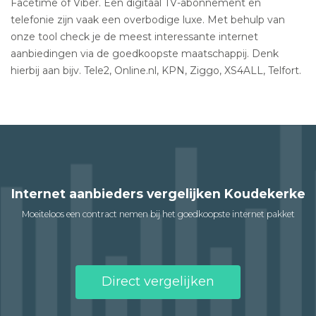
Facetime of Viber. Een digitaal TV-abonnement en
telefonie zijn vaak een overbodige luxe. Met behulp van
onze tool check je de meest interessante internet
aanbiedingen via de goedkoopste maatschappij. Denk
hierbij aan bijv. Tele2, Online.nl, KPN, Ziggo, XS4ALL, Telfort.
Internet aanbieders vergelijken Koudekerke
Moeiteloos een contract nemen bij het goedkoopste internet pakket
Direct vergelijken