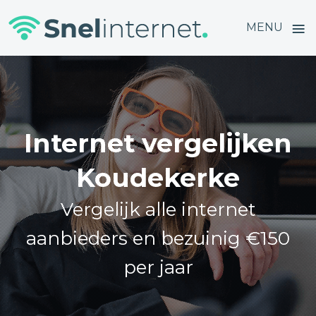
≡
MENU
Skip
to
content
Internet vergelijken
Koudekerke
Vergelijk alle internet
aanbieders en bezuinig €150
per jaar