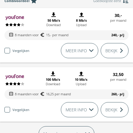
Combivoordeel
Goedkoopste eerst
30,-
50 Mb/s
8 Mb/s
per maand
Download
Upload
8 maanden voor
15,- per maand
240,-
p/j
MEER INFO
BEKIJK
Vergelijken
32,50
100 Mb/s
10 Mb/s
per maand
Download
Upload
8 maanden voor
16,25 per maand
260,-
p/j
MEER INFO
BEKIJK
Vergelijken