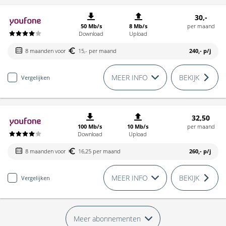
30,-
50 Mb/s
8 Mb/s
per maand
Download
Upload
8 maanden voor
15,- per maand
240,-
p/j
MEER INFO
BEKIJK
Vergelijken
32,50
100 Mb/s
10 Mb/s
per maand
Download
Upload
8 maanden voor
16,25 per maand
260,-
p/j
MEER INFO
BEKIJK
Vergelijken
Meer abonnementen