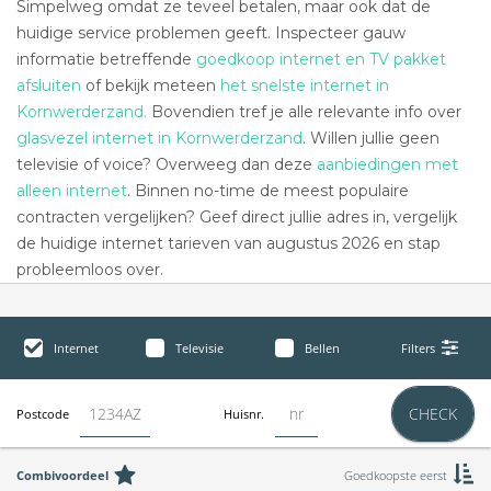
Simpelweg omdat ze teveel betalen, maar ook dat de
huidige service problemen geeft. Inspecteer gauw
informatie betreffende
goedkoop internet en TV pakket
afsluiten
of bekijk meteen
het snelste internet in
Kornwerderzand.
Bovendien tref je alle relevante info over
glasvezel internet in Kornwerderzand
. Willen jullie geen
televisie of voice? Overweeg dan deze
aanbiedingen met
alleen internet
. Binnen no-time de meest populaire
contracten vergelijken? Geef direct jullie adres in, vergelijk
de huidige internet tarieven van augustus 2026 en stap
probleemloos over.
Internet
Televisie
Bellen
Filters
CHECK
Postcode
Huisnr.
Combivoordeel
Goedkoopste eerst