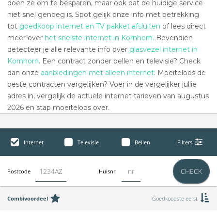
doen ze om te besparen, maar ook dat de huidige service
niet snel genoeg is. Spot gelijk onze info met betrekking
tot
goedkoop internet en TV pakket afsluiten
of lees direct
meer over
het snelste internet in Kornhorn.
Bovendien
detecteer je alle relevante info over
glasvezel internet in
Kornhorn
. Een contract zonder bellen en televisie? Check
dan onze
aanbiedingen met alleen internet
. Moeiteloos de
beste contracten vergelijken? Voer in de vergelijker jullie
adres in, vergelijk de actuele internet tarieven van augustus
2026 en stap moeiteloos over.
Internet
Televisie
Bellen
Filters
CHECK
Postcode
Huisnr.
Combivoordeel
Goedkoopste eerst