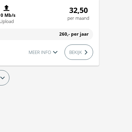
32,50
10 Mb/s
per maand
Upload
260,-
per jaar
MEER INFO
BEKIJK