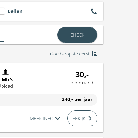
Bellen
CHECK
Goedkoopste eerst
30,-
8 Mb/s
per maand
Upload
240,-
per jaar
MEER INFO
BEKIJK