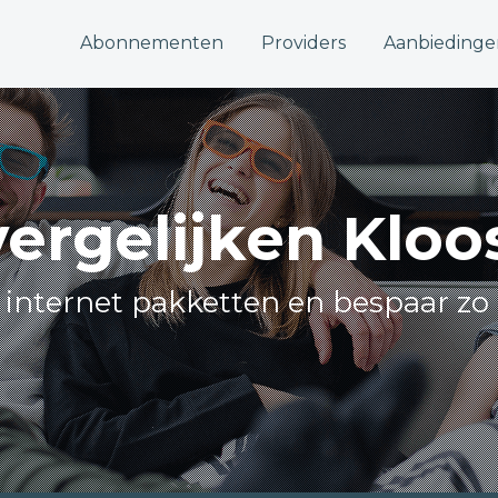
Abonnementen
Providers
Aanbiedinge
vergelijken Klo
e internet pakketten en bespaar zo