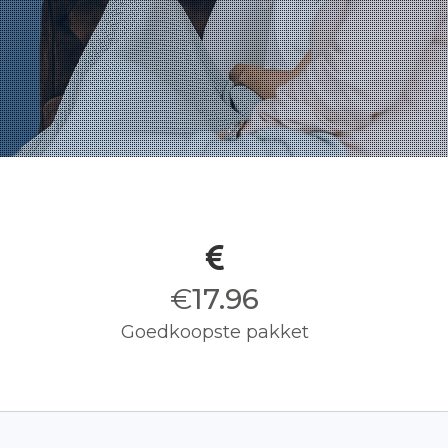
€
18.00
Goedkoopste pakket