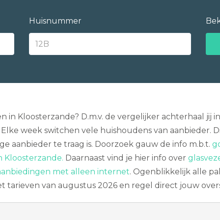
Huisnummer
Bek
n in Kloosterzande? D.m.v. de vergelijker achterhaal jij
 Elke week switchen vele huishoudens van aanbieder. Dit 
e aanbieder te traag is. Doorzoek gauw de info m.b.t.
g
in Kloosterzande.
Daarnaast vind je hier info over
glasveze
aanbiedingen met alleen internet
. Ogenblikkelijk alle 
et tarieven van augustus 2026 en regel direct jouw over