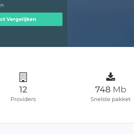
en
ct Vergelijken
12
750
Mb
Providers
Snelste pakket