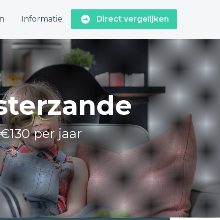
n
Informatie
Direct vergelijken
osterzande
 €130 per jaar