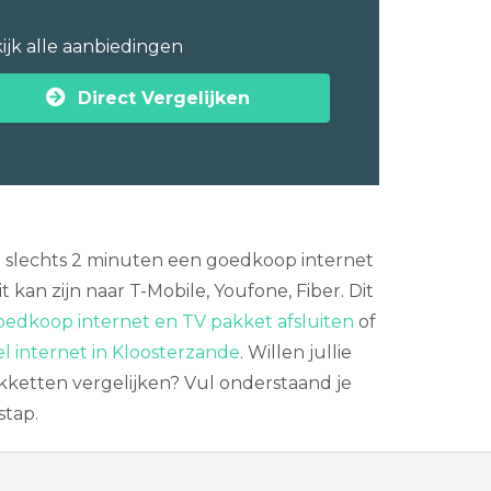
ijk alle aanbiedingen
Direct Vergelijken
 in slechts 2 minuten een goedkoop internet
kan zijn naar T-Mobile, Youfone, Fiber. Dit
oedkoop internet en TV pakket afsluiten
of
l internet in Kloosterzande
. Willen jullie
pakketten vergelijken? Vul onderstaand je
stap.