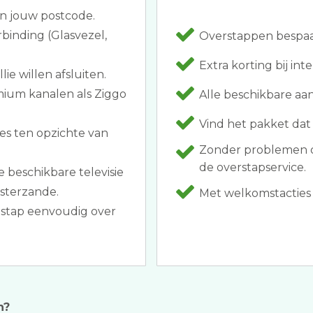
an jouw postcode.
binding (Glasvezel,
Overstappen bespaar
Extra korting bij in
ie willen afsluiten.
mium kanalen als Ziggo
Alle beschikbare aa
Vind het pakket dat
es ten opzichte van
Zonder problemen o
de overstapservice.
beschikbare televisie
sterzande.
Met welkomstacties a
stap eenvoudig over
n?