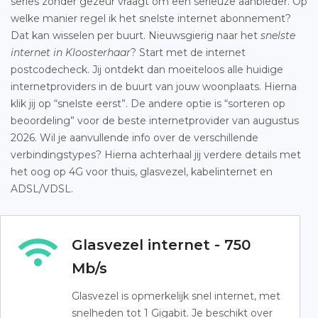
series zonder gezeur vraagt om een serieuze aanbieder. Op
welke manier regel ik het snelste internet abonnement?
Dat kan wisselen per buurt. Nieuwsgierig naar het
snelste
internet in Kloosterhaar
? Start met de internet
postcodecheck. Jij ontdekt dan moeiteloos alle huidige
internetproviders in de buurt van jouw woonplaats. Hierna
klik jij op “snelste eerst”. De andere optie is “sorteren op
beoordeling” voor de beste internetprovider van augustus
2026. Wil je aanvullende info over de verschillende
verbindingstypes? Hierna achterhaal jij verdere details met
het oog op 4G voor thuis, glasvezel, kabelinternet en
ADSL/VDSL.
Glasvezel internet - 750
Mb/s
Glasvezel is opmerkelijk snel internet, met
snelheden tot 1 Gigabit. Je beschikt over