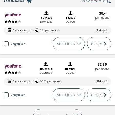
Combivoordeel
Goedkoopste eerst
30,-
50 Mb/s
8 Mb/s
per maand
Download
Upload
8 maanden voor
15,- per maand
240,-
p/j
MEER INFO
BEKIJK
Vergelijken
32,50
100 Mb/s
10 Mb/s
per maand
Download
Upload
8 maanden voor
16,25 per maand
260,-
p/j
MEER INFO
BEKIJK
Vergelijken