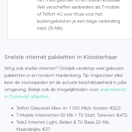
het thuis gebruikt is het relatief kostbaar.
Wel verschaffen aanbieders als T-mobile
of Telfort 4G voor thuis voor het
buitengebied en je een trage verbinding
hebt (15 Mb).
Snelste internet pakketten in Kloosterhaar
Wil jij ook sneller internet? Ontdek verderop veel gekozen
pakketten in en rondom Hardenberg. Tip: Inspecteer elke
keer de voorwaarden en de actuele beschikbaarheid in jullie
omgeving. Bekijk ook de mogelijkheden voor:
snel internet
in Cromvoirt afsluiten
.
Telfort Glasvezel Alles- in- 1 100 Mb/s. Kosten: €52,5
T-Mobile Internetten 50 Mb + TV Start. Tarieven: €47,5
Tele2 Internet Light, Bellen & TV Basis 20 Mb.
Maandelijks: €37