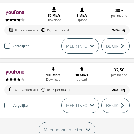
30,-
50 Mb/s
8 Mb/s
per maand
Download
Upload
8 maanden voor
15,- per maand
240,-
p/j
MEER INFO
BEKIJK
Vergelijken
32,50
100 Mb/s
10 Mb/s
per maand
Download
Upload
8 maanden voor
16,25 per maand
260,-
p/j
MEER INFO
BEKIJK
Vergelijken
Meer abonnementen