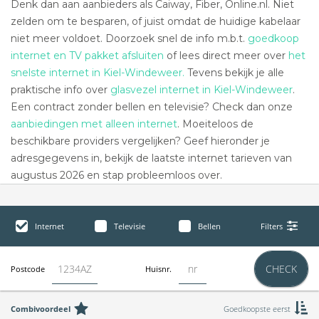
Denk dan aan aanbieders als Caiway, Fiber, Online.nl. Niet
zelden om te besparen, of juist omdat de huidige kabelaar
niet meer voldoet. Doorzoek snel de info m.b.t.
goedkoop
internet en TV pakket afsluiten
of lees direct meer over
het
snelste internet in Kiel-Windeweer.
Tevens bekijk je alle
praktische info over
glasvezel internet in Kiel-Windeweer
.
Een contract zonder bellen en televisie? Check dan onze
aanbiedingen met alleen internet
. Moeiteloos de
beschikbare providers vergelijken? Geef hieronder je
adresgegevens in, bekijk de laatste internet tarieven van
augustus 2026 en stap probleemloos over.
Internet
Televisie
Bellen
Filters
CHECK
Postcode
Huisnr.
Combivoordeel
Goedkoopste eerst