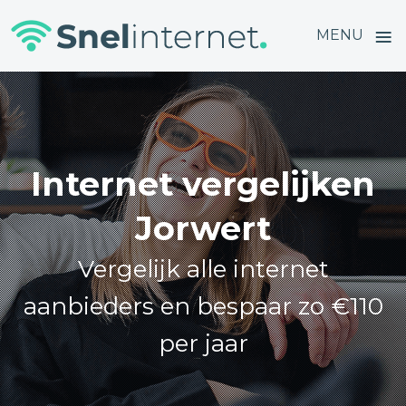
≡
MENU
Skip
to
content
Internet vergelijken
Jorwert
Vergelijk alle internet
aanbieders en bespaar zo €110
per jaar