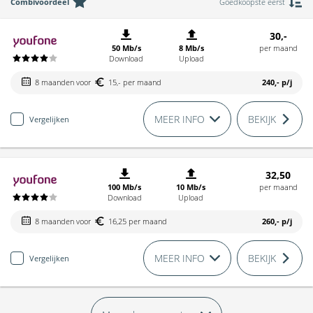
Combivoordeel
Goedkoopste eerst
30,-
50 Mb/s
8 Mb/s
per maand
Download
Upload
8 maanden voor
15,- per maand
240,-
p/j
MEER INFO
BEKIJK
Vergelijken
32,50
100 Mb/s
10 Mb/s
per maand
Download
Upload
8 maanden voor
16,25 per maand
260,-
p/j
MEER INFO
BEKIJK
Vergelijken