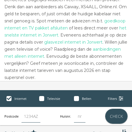
Denk dan aan aanbieders als Caiway, XS4ALL, Online.nl. Om
geld te besparen, of juist omdat de huidige kabelaar niet
snel genoeg is. Spot meteen de adviezen m.b.t.
goedkoop
internet en TV pakket afsluiten
of lees direct meer over
het
snelste internet in Jorwert.
Eveneens achterhaal je op deze
pagina details over
glasvezel internet in Jorwert
. Willen jullie
geen televisie of voice? Raadpleeg dan de
aanbiedingen
met alleen internet
. Eenvoudig de beste abonnementen
vergelijken? Geef meteen je woonlocatie in, controleer de
laatste internet tarieven van augustus 2026 en stap
supersnel over.
Internet
Televisie
Bellen
Filters
CHECK
Postcode
Huisnr.