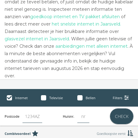
omdat ze teveel betalen, of juist omdat de huidige kabelaar
niet snel genoeg is. Inspecteer meteen informatie ten
aanzien van
goedkoop internet en TV pakket afsluiten
of
lees direct meer over
het snelste internet in Jaarsveld.
Daarnaast detecteer je hier bruikbare informatie over
glasvezel internet in Jaarsveld
. Willen jullie geen televisie of
voice? Check dan onze
aanbiedingen met alleen internet
. À
la minute de beste abonnementen vergelijken? Vul
onderstaand de gevraagde info in, bekijk de huidige
internet tarieven van augustus 2026 en stap eenvoudig
over.
Internet
Televisie
Bellen
Filters
CHECK
Postcode
Huisnr.
Combivoordeel
Goedkoopste eerst