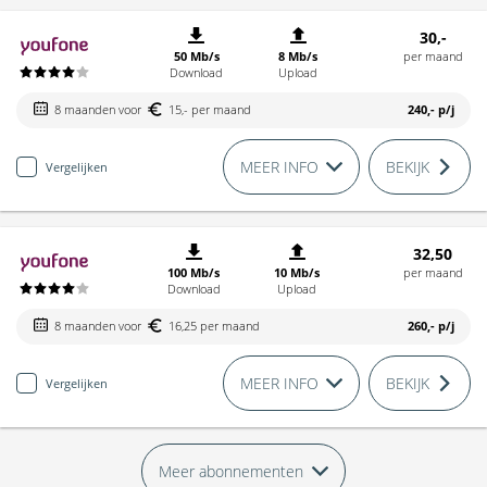
30,-
50 Mb/s
8 Mb/s
per maand
Download
Upload
8 maanden voor
15,- per maand
240,-
p/j
MEER INFO
BEKIJK
Vergelijken
32,50
100 Mb/s
10 Mb/s
per maand
Download
Upload
8 maanden voor
16,25 per maand
260,-
p/j
MEER INFO
BEKIJK
Vergelijken
Meer abonnementen