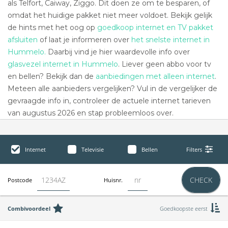
als Telfort, Caiway, Ziggo. Dit doen ze om te besparen, of
omdat het huidige pakket niet meer voldoet. Bekijk gelijk
de hints met het oog op
goedkoop internet en TV pakket
afsluiten
of laat je informeren over
het snelste internet in
Hummelo.
Daarbij vind je hier waardevolle info over
glasvezel internet in Hummelo
. Liever geen abbo voor tv
en bellen? Bekijk dan de
aanbiedingen met alleen internet
.
Meteen alle aanbieders vergelijken? Vul in de vergelijker de
gevraagde info in, controleer de actuele internet tarieven
van augustus 2026 en stap probleemloos over.
Internet
Televisie
Bellen
Filters
CHECK
Postcode
Huisnr.
Combivoordeel
Goedkoopste eerst