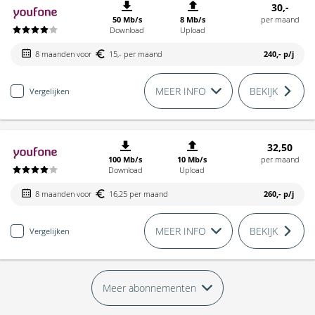
30,-
50 Mb/s
8 Mb/s
per maand
Download
Upload
8 maanden voor
15,- per maand
240,-
p/j
MEER INFO
BEKIJK
Vergelijken
32,50
100 Mb/s
10 Mb/s
per maand
Download
Upload
8 maanden voor
16,25 per maand
260,-
p/j
MEER INFO
BEKIJK
Vergelijken
Meer abonnementen