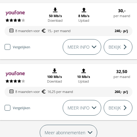
30,-
50 Mb/s
8 Mb/s
per maand
Download
Upload
8 maanden voor
15,- per maand
240,-
p/j
MEER INFO
BEKIJK
Vergelijken
32,50
100 Mb/s
10 Mb/s
per maand
Download
Upload
8 maanden voor
16,25 per maand
260,-
p/j
MEER INFO
BEKIJK
Vergelijken
Meer abonnementen