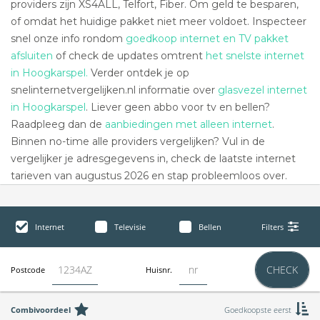
providers zijn XS4ALL, Telfort, Fiber. Om geld te besparen,
of omdat het huidige pakket niet meer voldoet. Inspecteer
snel onze info rondom
goedkoop internet en TV pakket
afsluiten
of check de updates omtrent
het snelste internet
in Hoogkarspel.
Verder ontdek je op
snelinternetvergelijken.nl informatie over
glasvezel internet
in Hoogkarspel
. Liever geen abbo voor tv en bellen?
Raadpleeg dan de
aanbiedingen met alleen internet
.
Binnen no-time alle providers vergelijken? Vul in de
vergelijker je adresgegevens in, check de laatste internet
tarieven van augustus 2026 en stap probleemloos over.
Internet
Televisie
Bellen
Filters
CHECK
Postcode
Huisnr.
Combivoordeel
Goedkoopste eerst