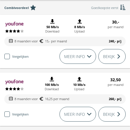
Combivoordeel
Goedkoopste eerst
30,-
50 Mb/s
8 Mb/s
per maand
Download
Upload
8 maanden voor
15,- per maand
240,-
p/j
MEER INFO
BEKIJK
Vergelijken
32,50
100 Mb/s
10 Mb/s
per maand
Download
Upload
8 maanden voor
16,25 per maand
260,-
p/j
MEER INFO
BEKIJK
Vergelijken