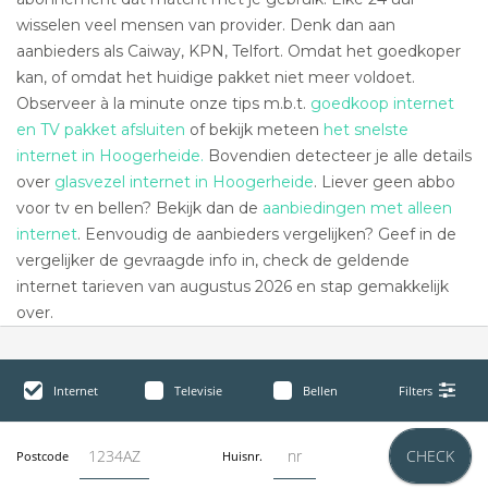
wisselen veel mensen van provider. Denk dan aan
aanbieders als Caiway, KPN, Telfort. Omdat het goedkoper
kan, of omdat het huidige pakket niet meer voldoet.
Observeer à la minute onze tips m.b.t.
goedkoop internet
en TV pakket afsluiten
of bekijk meteen
het snelste
internet in Hoogerheide.
Bovendien detecteer je alle details
over
glasvezel internet in Hoogerheide
. Liever geen abbo
voor tv en bellen? Bekijk dan de
aanbiedingen met alleen
internet
. Eenvoudig de aanbieders vergelijken? Geef in de
vergelijker de gevraagde info in, check de geldende
internet tarieven van augustus 2026 en stap gemakkelijk
over.
Internet
Televisie
Bellen
Filters
CHECK
Postcode
Huisnr.