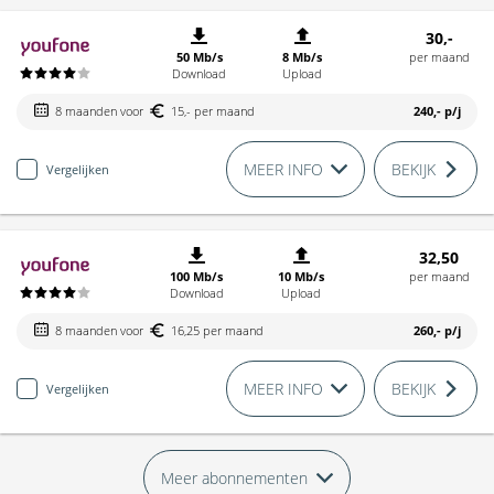
30,-
50 Mb/s
8 Mb/s
per maand
Download
Upload
8 maanden voor
15,- per maand
240,-
p/j
MEER INFO
BEKIJK
Vergelijken
32,50
100 Mb/s
10 Mb/s
per maand
Download
Upload
8 maanden voor
16,25 per maand
260,-
p/j
MEER INFO
BEKIJK
Vergelijken
Meer abonnementen