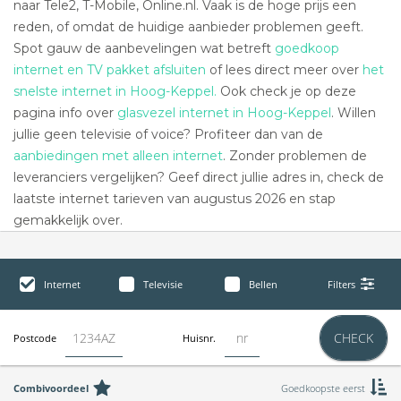
naar Tele2, T-Mobile, Online.nl. Vaak is de hoge prijs een
reden, of omdat de huidige aanbieder problemen geeft.
Spot gauw de aanbevelingen wat betreft
goedkoop
internet en TV pakket afsluiten
of lees direct meer over
het
snelste internet in Hoog-Keppel.
Ook check je op deze
pagina info over
glasvezel internet in Hoog-Keppel
. Willen
jullie geen televisie of voice? Profiteer dan van de
aanbiedingen met alleen internet
. Zonder problemen de
leveranciers vergelijken? Geef direct jullie adres in, check de
laatste internet tarieven van augustus 2026 en stap
gemakkelijk over.
Internet
Televisie
Bellen
Filters
CHECK
Postcode
Huisnr.
Combivoordeel
Goedkoopste eerst