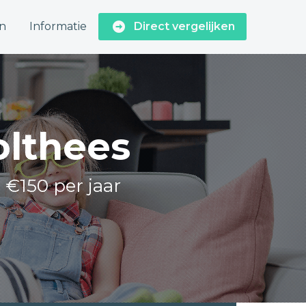
n
Informatie
Direct vergelijken
olthees
 €150 per jaar