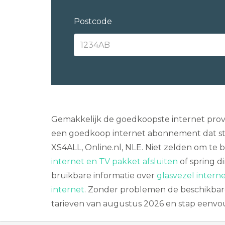
Postcode
Gemakkelijk de goedkoopste internet provid
een goedkoop internet abonnement dat stroo
XS4ALL, Online.nl, NLE. Niet zelden om te b
internet en TV pakket afsluiten
of spring d
bruikbare informatie over
glasvezel interne
internet
. Zonder problemen de beschikbare
tarieven van augustus 2026 en stap eenvou