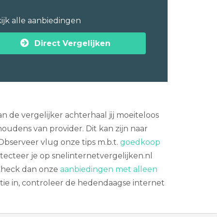
ijk alle aanbiedingen
Direct Vergelijken
 de vergelijker achterhaal jij moeiteloos
oudens van provider. Dit kan zijn naar
 Observeer vlug onze tips m.b.t.
goedkoop
ecteer je op snelinternetvergelijken.nl
? Check dan onze
aanbiedingen met alleen
ie in, controleer de hedendaagse internet