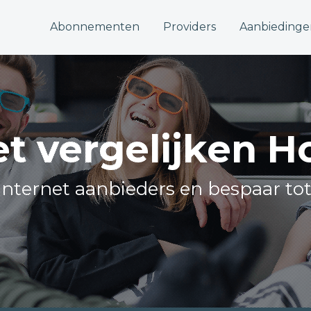
Abonnementen
Providers
Aanbiedinge
et vergelijken H
e internet aanbieders en bespaar tot