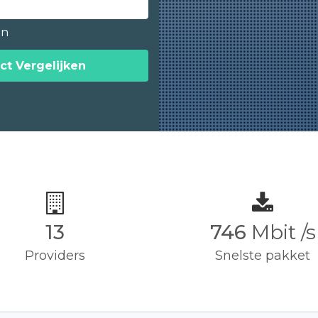
en
ct Vergelijken
13
750
Mbit /s
Providers
Snelste pakket