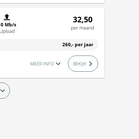
32,50
10 Mb/s
per maand
Upload
260,-
per jaar
MEER INFO
BEKIJK