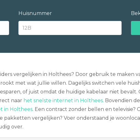
Huisnummer
Bek
ers vergelijken in Holthees? Door gebruik te maken van
kt met wat jullie willen. Dagelijks switchen vele huish
esparen, of juist omdat de huidige kabelaar niet bevalt.
irect naar
het snelste internet in Holthees.
Bovendien det
t in Holthees
. Een contract zonder bellen en televisie
 pakketten vergelijken? Voer onderstaand je woonlocat
dig over.