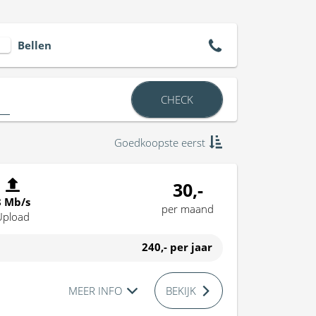
Bellen
CHECK
Goedkoopste eerst
30,-
8 Mb/s
per maand
Upload
240,-
per jaar
MEER INFO
BEKIJK