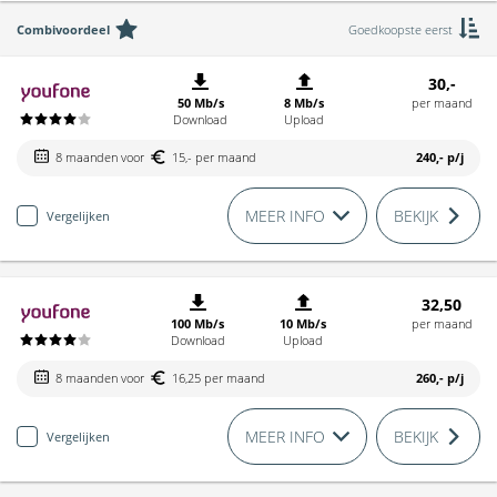
Combivoordeel
Goedkoopste eerst
30,-
50 Mb/s
8 Mb/s
per maand
Download
Upload
8 maanden voor
15,- per maand
240,-
p/j
MEER INFO
BEKIJK
Vergelijken
32,50
100 Mb/s
10 Mb/s
per maand
Download
Upload
8 maanden voor
16,25 per maand
260,-
p/j
MEER INFO
BEKIJK
Vergelijken