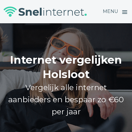
≡
MENU
Skip
to
content
Internet vergelijken
Holsloot
Vergelijk alle internet
aanbieders en bespaar zo €60
per jaar