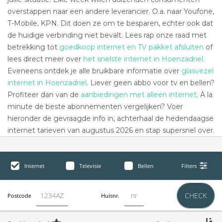
overstappen naar een andere leverancier. O.a. naar Youfone,
T-Mobile, KPN. Dit doen ze om te besparen, echter ook dat
de huidige verbinding niet bevalt. Lees rap onze raad met
betrekking tot
goedkoop internet en TV pakket afsluiten
of
lees direct meer over
het snelste internet in Hoenzadriel.
Eveneens ontdek je alle bruikbare informatie over
glasvezel
internet in Hoenzadriel
. Liever geen abbo voor tv en bellen?
Profiteer dan van de
aanbiedingen met alleen internet
. À la
minute de beste abonnementen vergelijken? Voer
hieronder de gevraagde info in, achterhaal de hedendaagse
internet tarieven van augustus 2026 en stap supersnel over.
Internet
Televisie
Bellen
Filters
CHECK
Postcode
Huisnr.