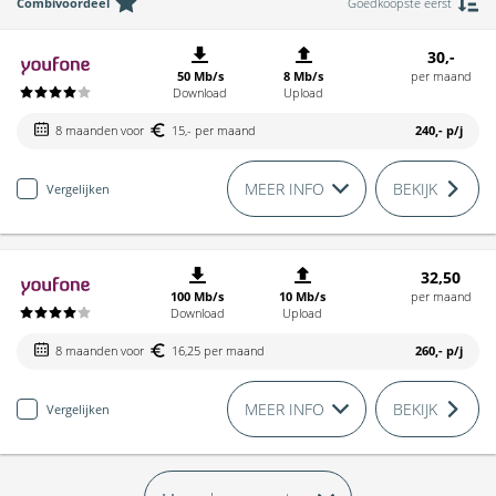
Combivoordeel
Goedkoopste eerst
30,-
50 Mb/s
8 Mb/s
per maand
Download
Upload
8 maanden voor
15,- per maand
240,-
p/j
MEER INFO
BEKIJK
Vergelijken
32,50
100 Mb/s
10 Mb/s
per maand
Download
Upload
8 maanden voor
16,25 per maand
260,-
p/j
MEER INFO
BEKIJK
Vergelijken