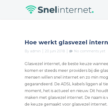
Skip
to
content
Hoe werkt glasvezel intern
By
admin
20 juni 2018
No comments yet
Glasvezel internet, de beste keuze wanneer
komen er steeds meer providers bij die gla
mensen willen snel internet en zo min moge
gegarandeerd. De ADSL kabels liggen al tien 
moment, het is actueel en nieuw. Dit houd
maken met glasvezel internet. De naam is
de keuze gemaakt voor glasvezel internet. 