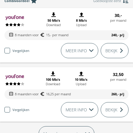
Combivoordeel
Goedkoopste eerst
30,-
50 Mb/s
8 Mb/s
per maand
Download
Upload
8 maanden voor
15,- per maand
240,-
p/j
MEER INFO
BEKIJK
Vergelijken
32,50
100 Mb/s
10 Mb/s
per maand
Download
Upload
8 maanden voor
16,25 per maand
260,-
p/j
MEER INFO
BEKIJK
Vergelijken