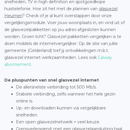
snelheden, TV in high definition en spotgoedkope
huistelefonie. Hoe zit het met de plannen van
glasvezel
Heumen
? Check of je al kunt overstappen door onze
vergelijkingsmodule. Voer jouw woonplaats in, en vind uit of
de glasvezelpakketten op jou adres afgesloten kunnen
worden. Groen licht? Glasvezel pakketten vergelijken is te
doen middels de internetvergelijker. Op de site van jullie
gemeente (Gelderland) tref jij ontwikkelingen m.b.t.
glasvezel internet werkzaamheden. Lees ook
Caiway
abonnement
.
De pluspunten van snel glasvezel internet
De allersnelste verbinding tot 500 Mb/s.
Stabiele verbinding, zelfs wanneer het hele gezin
online is.
Up- en downloaden kunnen via vergelijkbare
snelheden.
Een open glasvezelnetwerk = veel keuze.
Grensverleggend: met een glasvezelaansluiting haal