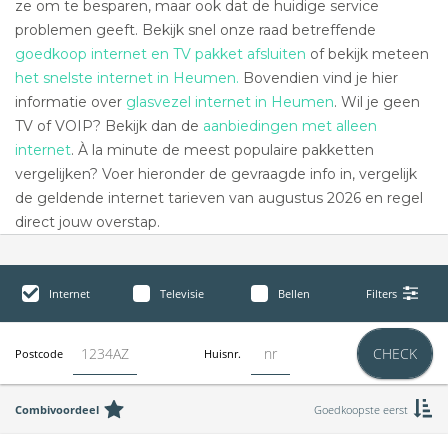
ze om te besparen, maar ook dat de huidige service
problemen geeft. Bekijk snel onze raad betreffende
goedkoop internet en TV pakket afsluiten
of bekijk meteen
het snelste internet in Heumen.
Bovendien vind je hier
informatie over
glasvezel internet in Heumen
. Wil je geen
TV of VOIP? Bekijk dan de
aanbiedingen met alleen
internet
. À la minute de meest populaire pakketten
vergelijken? Voer hieronder de gevraagde info in, vergelijk
de geldende internet tarieven van augustus 2026 en regel
direct jouw overstap.
Internet
Televisie
Bellen
Filters
CHECK
Postcode
Huisnr.
Combivoordeel
Goedkoopste eerst