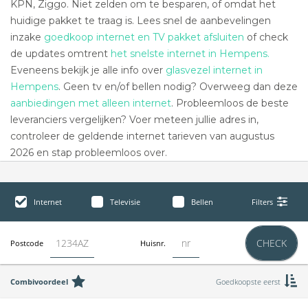
KPN, Ziggo. Niet zelden om te besparen, of omdat het
huidige pakket te traag is. Lees snel de aanbevelingen
inzake
goedkoop internet en TV pakket afsluiten
of check
de updates omtrent
het snelste internet in Hempens.
Eveneens bekijk je alle info over
glasvezel internet in
Hempens
. Geen tv en/of bellen nodig? Overweeg dan deze
aanbiedingen met alleen internet
. Probleemloos de beste
leveranciers vergelijken? Voer meteen jullie adres in,
controleer de geldende internet tarieven van augustus
2026 en stap probleemloos over.
Internet
Televisie
Bellen
Filters
CHECK
Postcode
Huisnr.
Combivoordeel
Goedkoopste eerst