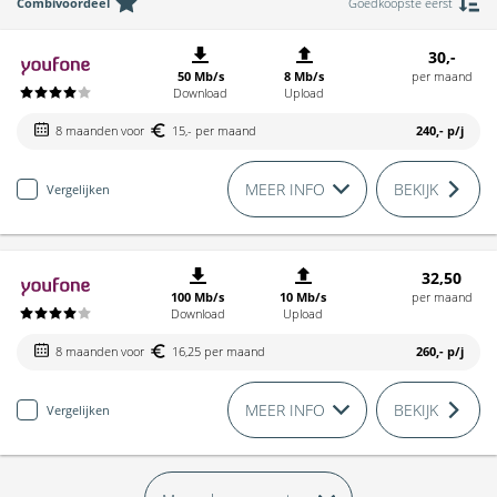
Combivoordeel
Goedkoopste eerst
30,-
50 Mb/s
8 Mb/s
per maand
Download
Upload
8 maanden voor
15,- per maand
240,-
p/j
MEER INFO
BEKIJK
Vergelijken
32,50
100 Mb/s
10 Mb/s
per maand
Download
Upload
8 maanden voor
16,25 per maand
260,-
p/j
MEER INFO
BEKIJK
Vergelijken