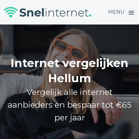
≡
MENU
Skip
to
content
Internet vergelijken
Hellum
Vergelijk alle internet
aanbieders en bespaar tot €65
per jaar