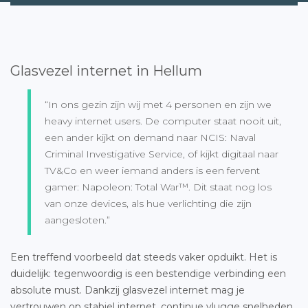
Glasvezel internet in Hellum
“In ons gezin zijn wij met 4 personen en zijn we
heavy internet users. De computer staat nooit uit,
een ander kijkt on demand naar NCIS: Naval
Criminal Investigative Service, of kijkt digitaal naar
TV&Co en weer iemand anders is een fervent
gamer: Napoleon: Total War™. Dit staat nog los
van onze devices, als hue verlichting die zijn
aangesloten.”
Een treffend voorbeeld dat steeds vaker opduikt. Het is
duidelijk: tegenwoordig is een bestendige verbinding een
absolute must. Dankzij glasvezel internet mag je
vertrouwen op stabiel internet, continue vlugge snelheden,