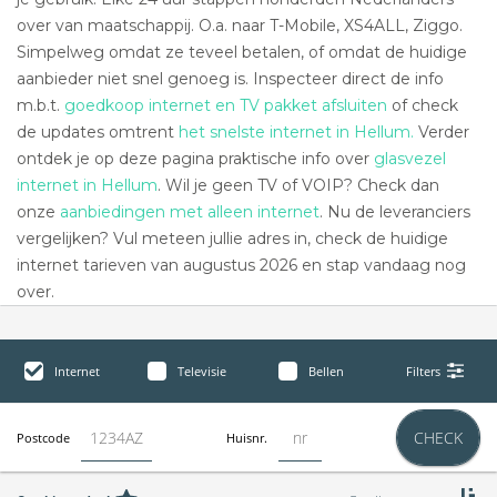
over van maatschappij. O.a. naar T-Mobile, XS4ALL, Ziggo.
Simpelweg omdat ze teveel betalen, of omdat de huidige
aanbieder niet snel genoeg is. Inspecteer direct de info
m.b.t.
goedkoop internet en TV pakket afsluiten
of check
de updates omtrent
het snelste internet in Hellum.
Verder
ontdek je op deze pagina praktische info over
glasvezel
internet in Hellum
. Wil je geen TV of VOIP? Check dan
onze
aanbiedingen met alleen internet
. Nu de leveranciers
vergelijken? Vul meteen jullie adres in, check de huidige
internet tarieven van augustus 2026 en stap vandaag nog
over.
Internet
Televisie
Bellen
Filters
CHECK
Postcode
Huisnr.