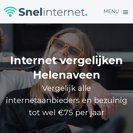
≡
MENU
Skip
to
content
Internet vergelijken
Helenaveen
Vergelijk alle
internetaanbieders en bezuinig
tot wel €75 per jaar