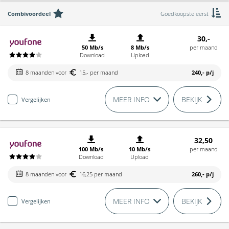
Combivoordeel
Goedkoopste eerst
30,-
50 Mb/s
8 Mb/s
per maand
Download
Upload
8 maanden voor
15,- per maand
240,-
p/j
MEER INFO
BEKIJK
Vergelijken
32,50
100 Mb/s
10 Mb/s
per maand
Download
Upload
8 maanden voor
16,25 per maand
260,-
p/j
MEER INFO
BEKIJK
Vergelijken