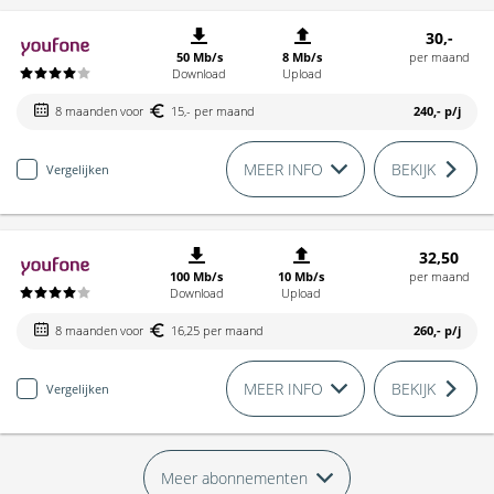
30,-
50 Mb/s
8 Mb/s
per maand
Download
Upload
8 maanden voor
15,- per maand
240,-
p/j
MEER INFO
BEKIJK
Vergelijken
32,50
100 Mb/s
10 Mb/s
per maand
Download
Upload
8 maanden voor
16,25 per maand
260,-
p/j
MEER INFO
BEKIJK
Vergelijken
Meer abonnementen