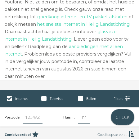
Youfone. Niet zelden om te besparen, of omdat het huidige
pakket niet snel genoeg is. Check gauw onze raad met
betrekking tot
goedkoop internet en TV pakket afsluiten
of
bekijk meteen
het snelste internet in Heilig Landstichting.
Daarnaast achterhaal je de beste info over
glasvezel
internet in Heilig Landstichting
. Liever geen abbo voor tv
en bellen? Raadpleeg dan de
aanbiedingen met alleen
internet
. Probleemloos de beste providers vergelijken? Vul
in de vergelijker jouw postcode in, controleer de laatste
internet tarieven van augustus 2026 en stap binnen een
paar minuten over.
Internet
Televisie
Bellen
Filters
CHECK
Postcode
Huisnr.
Combivoordeel
Goedkoopste eerst