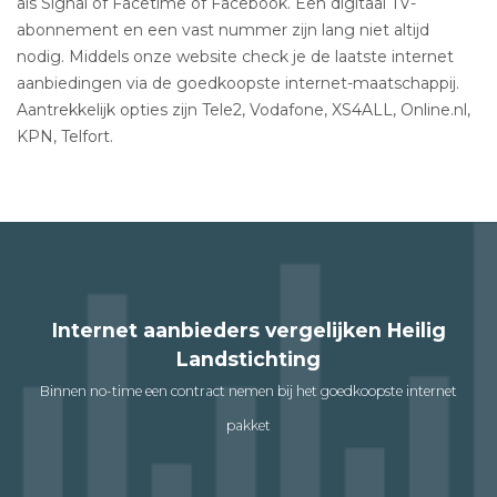
als Signal of Facetime of Facebook. Een digitaal TV-
abonnement en een vast nummer zijn lang niet altijd
nodig. Middels onze website check je de laatste internet
aanbiedingen via de goedkoopste internet-maatschappij.
Aantrekkelijk opties zijn Tele2, Vodafone, XS4ALL, Online.nl,
KPN, Telfort.
Internet aanbieders vergelijken Heilig
Landstichting
Binnen no-time een contract nemen bij het goedkoopste internet
pakket