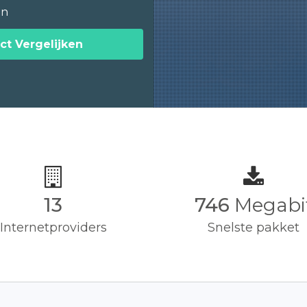
en
ct Vergelijken
13
750
Megabi
Internetproviders
Snelste pakket