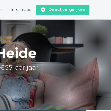
n
Informatie
Direct vergelijken
 Heide
 €55 per jaar