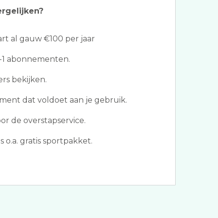
ergelijken?
t al gauw €100 per jaar
in-1 abonnementen.
rs bekijken.
ent dat voldoet aan je gebruik.
r de overstapservice.
 o.a. gratis sportpakket.