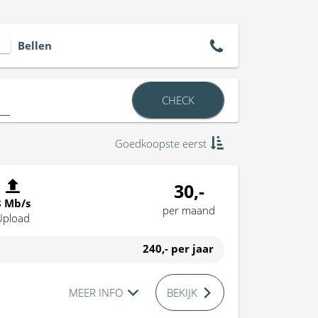
Bellen
CHECK
Goedkoopste eerst
30,-
8 Mb/s
per maand
Upload
240,-
per jaar
MEER INFO
BEKIJK