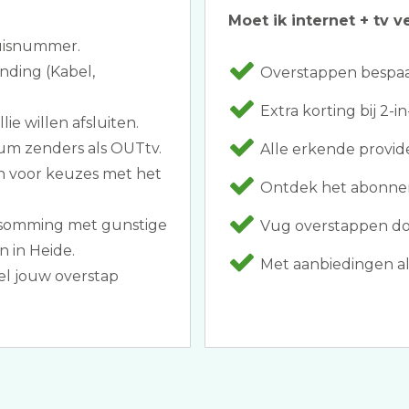
Moet ik internet + tv v
huisnummer.
nding (Kabel,
Overstappen bespaar
Extra korting bij 2-
ie willen afsluiten.
um zenders als OUTtv.
Alle erkende provide
n voor keuzes met het
Ontdek het abonnem
opsomming met gunstige
Vug overstappen doo
 in Heide.
Met aanbiedingen als
el jouw overstap