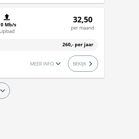
32,50
10 Mb/s
per maand
Upload
260,-
per jaar
MEER INFO
BEKIJK