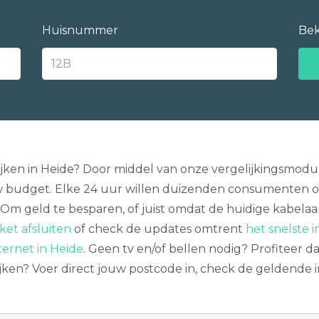
Huisnummer
Bek
ijken in Heide? Door middel van onze vergelijkingsmodu
w budget. Elke 24 uur willen duizenden consumenten o
. Om geld te besparen, of juist omdat de huidige kabelaar 
et afsluiten
of check de updates omtrent
het snelste i
ternet in Heide
. Geen tv en/of bellen nodig? Profiteer 
lijken? Voer direct jouw postcode in, check de geldende