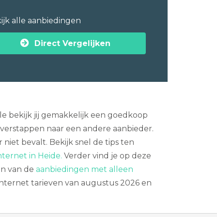
ijk alle aanbiedingen
Direct Vergelijken
le bekijk jij gemakkelijk een goedkoop
verstappen naar een andere aanbieder.
niet bevalt. Bekijk snel de tips ten
nternet in Heide.
Verder vind je op deze
dan van de
aanbiedingen met alleen
 internet tarieven van augustus 2026 en