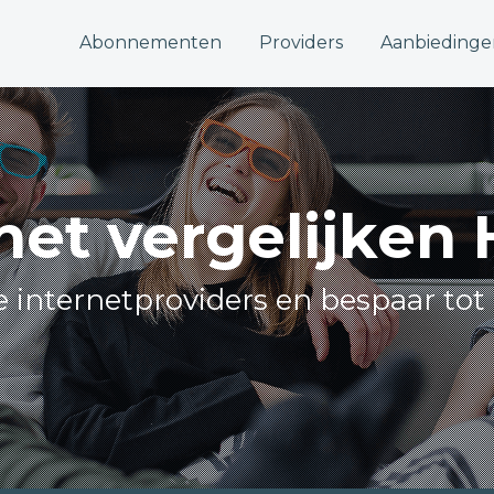
Abonnementen
Providers
Aanbiedinge
net vergelijken
le internetproviders en bespaar tot