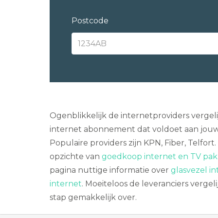
Postcode
Ogenblikkelijk de internetproviders vergel
internet abonnement dat voldoet aan jou
Populaire providers zijn KPN, Fiber, Telfort
opzichte van
goedkoop internet en TV pakk
pagina nuttige informatie over
glasvezel in
internet
. Moeiteloos de leveranciers verge
stap gemakkelijk over.