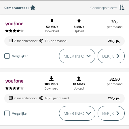
Combivoordeel
Goedkoopste eerst
30,-
50 Mb/s
8 Mb/s
per maand
Download
Upload
8 maanden voor
15,- per maand
240,-
p/j
MEER INFO
BEKIJK
Vergelijken
32,50
100 Mb/s
10 Mb/s
per maand
Download
Upload
8 maanden voor
16,25 per maand
260,-
p/j
MEER INFO
BEKIJK
Vergelijken