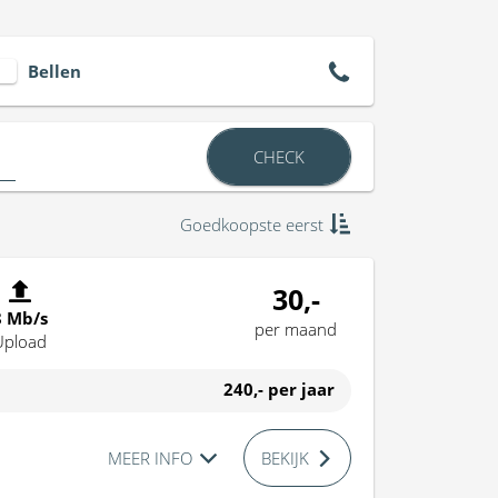
Bellen
CHECK
Goedkoopste eerst
30,-
8 Mb/s
per maand
Upload
240,-
per jaar
MEER INFO
BEKIJK