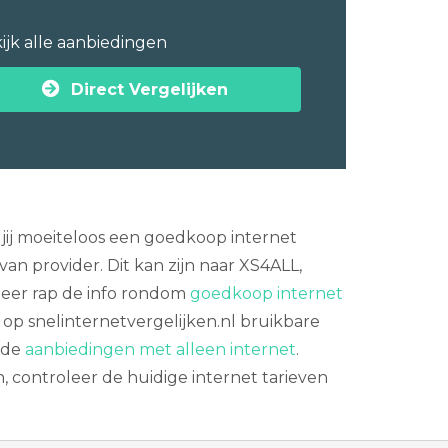
ijk alle aanbiedingen
Direct Vergelijken
jij moeiteloos een goedkoop internet
n provider. Dit kan zijn naar XS4ALL,
cteer rap de info rondom
goedkoop internet
 op snelinternetvergelijken.nl bruikbare
n de
aanbiedingen met alleen internet
.
controleer de huidige internet tarieven