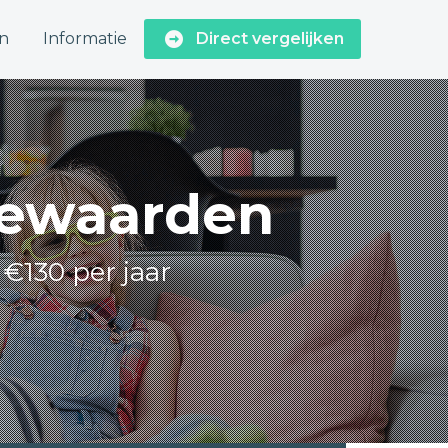
n
Informatie
Direct vergelijken
erewaarden
 €130 per jaar