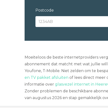
Postcode
Moeiteloos de beste internetproviders ver
abonnement dat matcht met wat jullie will
Youfone, T-Mobile. Niet zelden om te bespa
en TV pakket afsluiten
of lees direct meer
informatie over
glasvezel internet in Hee
Zonder problemen de beschikbare abonneme
van augustus 2026 en stap gemakkelijk ove