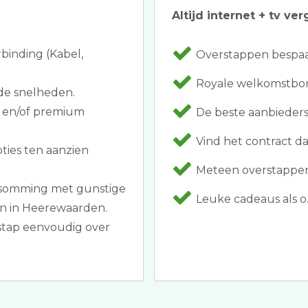
Altijd internet + tv ver
rbinding (Kabel,
Overstappen bespaar
Royale welkomstbonu
de snelheden.
n en/of premium
De beste aanbieders
Vind het contract d
ties ten aanzien
Meteen overstappen 
opsomming met gunstige
Leuke cadeaus als o.
en in Heerewaarden.
 stap eenvoudig over