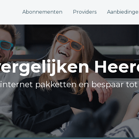
Abonnementen
Providers
Aanbiedinge
vergelijken He
e internet pakketten en bespaar tot