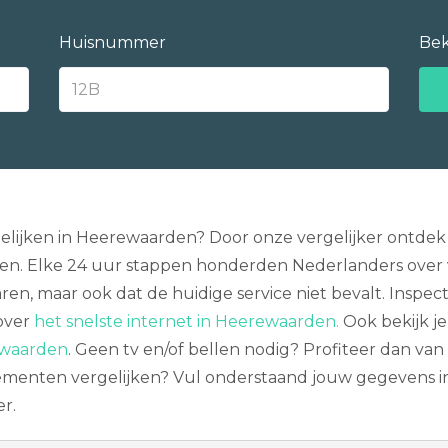
Huisnummer
Bek
gelijken in Heerewaarden? Door onze vergelijker ontdek 
en. Elke 24 uur stappen honderden Nederlanders over va
ren, maar ook dat de huidige service niet bevalt. Inspe
 over
het snelste internet in Heerewaarden.
Ook bekijk je
rewaarden
. Geen tv en/of bellen nodig? Profiteer dan va
nten vergelijken? Vul onderstaand jouw gegevens in, 
r.