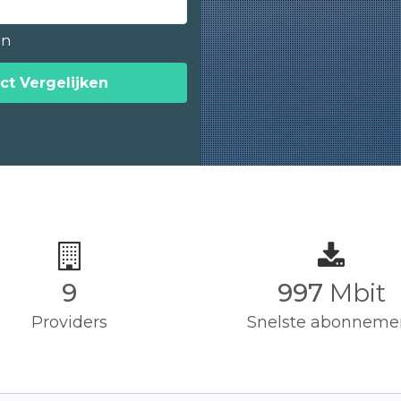
en
ct Vergelijken
9
1,000
Mbit
Providers
Snelste abonneme