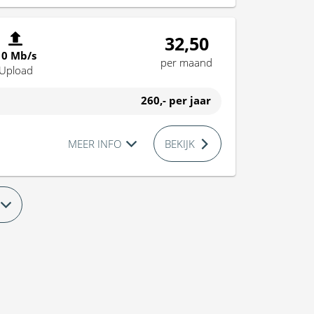
32,50
10 Mb/s
per maand
Upload
260,-
per jaar
MEER INFO
BEKIJK