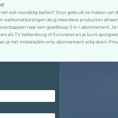
n?
nternet ook voordelig bellen? Door gebruik te maken van d
met welkomstkortingen als jij meerdere producten afnee
 overstappen naar een goedkoop 3-in-1 abonnement. Je 
rs als TV Valkenburg of Euronews en je kunt spotgoedk
an je het mobiele/sim-only abonnement erbij doen. Pro