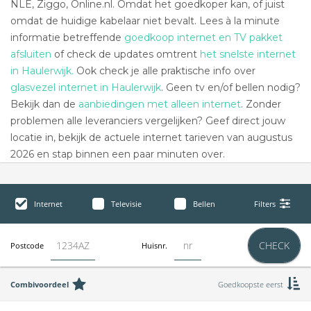
NLE, Ziggo, Online.nl. Omdat het goedkoper kan, of juist
omdat de huidige kabelaar niet bevalt. Lees à la minute
informatie betreffende
goedkoop internet en TV pakket
afsluiten
of check de updates omtrent
het snelste internet
in Haulerwijk.
Ook check je alle praktische info over
glasvezel internet in Haulerwijk
. Geen tv en/of bellen nodig?
Bekijk dan de
aanbiedingen met alleen internet
. Zonder
problemen alle leveranciers vergelijken? Geef direct jouw
locatie in, bekijk de actuele internet tarieven van augustus
2026 en stap binnen een paar minuten over.
Internet
Televisie
Bellen
Filters
CHECK
Postcode
Huisnr.
Combivoordeel
Goedkoopste eerst