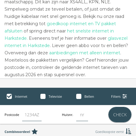
maatschappij. Dit kan zijn naar XS4ALL, KPN, NLE.
Simpelweg omdat ze teveel betalen, of juist omdat de
huidige kabelaar niet snel genoeg is. Bekijk nu onze raad
met betrekking tot
goedkoop internet en TV pakket
afsluiten
of spring direct naar
het snelste internet in
Harkstede.
Eveneens tref je hier informatie over
glasvezel
internet in Harkstede
. Liever geen abbo voor tv en bellen?
Overweeg dan deze
aanbiedingen met alleen internet
.
Moeiteloos de pakketten vergelijken? Geef hieronder jouw
postcode in, controleer de geldende internet tarieven van
augustus 2026 en stap supersnel over.
Internet
Televisie
Bellen
Filters
CHECK
Postcode
Huisnr.
Combivoordeel
Goedkoopste eerst