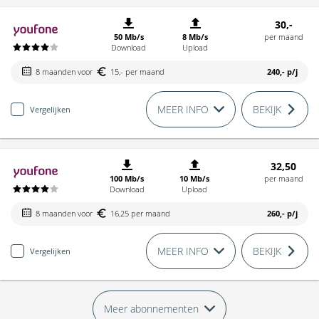
30,-
50 Mb/s
8 Mb/s
per maand
Download
Upload
8 maanden voor
15,- per maand
240,-
p/j
MEER INFO
BEKIJK
Vergelijken
32,50
100 Mb/s
10 Mb/s
per maand
Download
Upload
8 maanden voor
16,25 per maand
260,-
p/j
MEER INFO
BEKIJK
Vergelijken
Meer abonnementen