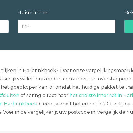
Huisnummer
Bek
lijken in Harbrinkhoek? Door onze vergelijkingsmodule 
Wekelijks willen duizenden consumenten overstappen n
at het goedkoper kan, of omdat het huidige pakket te tr
fsluiten
of spring direct naar
het snelste internet in Ha
 in Harbrinkhoek
. Geen tv en/of bellen nodig? Check da
 Voer in de vergelijker jouw postcode in, vergelijk de 