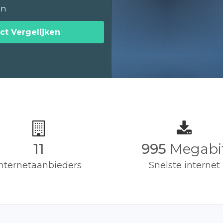
en
ct Vergelijken
11
1,000
Megab
Internetaanbieders
Snelste internet