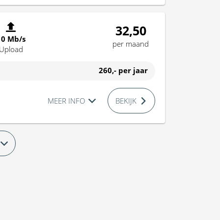
32,50
10 Mb/s
per maand
Upload
260,-
per jaar
MEER INFO
BEKIJK