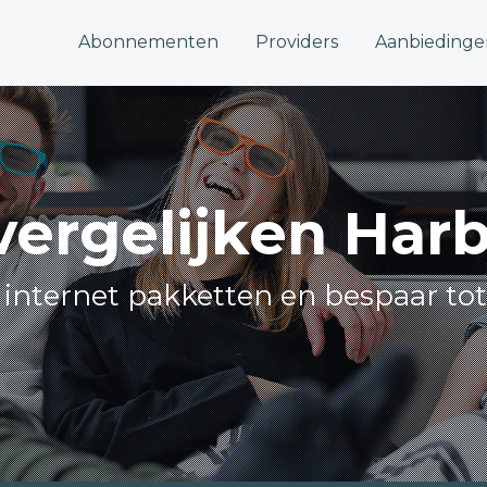
Abonnementen
Providers
Aanbiedinge
 vergelijken Har
e internet pakketten en bespaar to