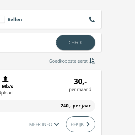
Bellen
CHECK
Goedkoopste eerst
30,-
8 Mb/s
per maand
Upload
240,-
per jaar
MEER INFO
BEKIJK