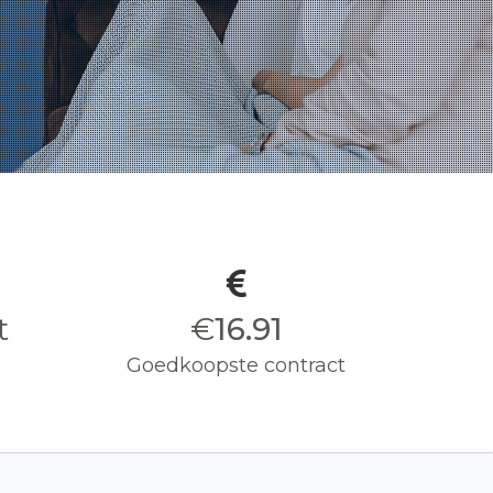
it
€
17.00
Goedkoopste contract