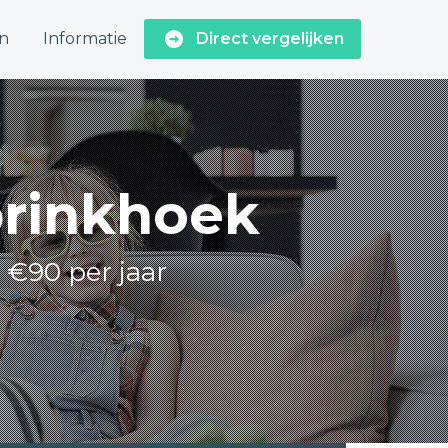
n
Informatie
Direct vergelijken
brinkhoek
t €90 per jaar