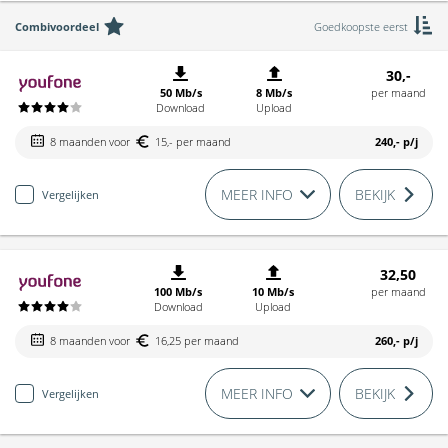
Combivoordeel
Goedkoopste eerst
30,-
50 Mb/s
8 Mb/s
per maand
Download
Upload
8 maanden voor
15,- per maand
240,-
p/j
MEER INFO
BEKIJK
Vergelijken
32,50
100 Mb/s
10 Mb/s
per maand
Download
Upload
8 maanden voor
16,25 per maand
260,-
p/j
MEER INFO
BEKIJK
Vergelijken