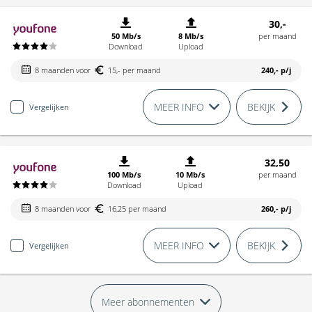
30,-
50 Mb/s
8 Mb/s
per maand
Download
Upload
8 maanden voor
15,- per maand
240,-
p/j
MEER INFO
BEKIJK
Vergelijken
32,50
100 Mb/s
10 Mb/s
per maand
Download
Upload
8 maanden voor
16,25 per maand
260,-
p/j
MEER INFO
BEKIJK
Vergelijken
Meer abonnementen