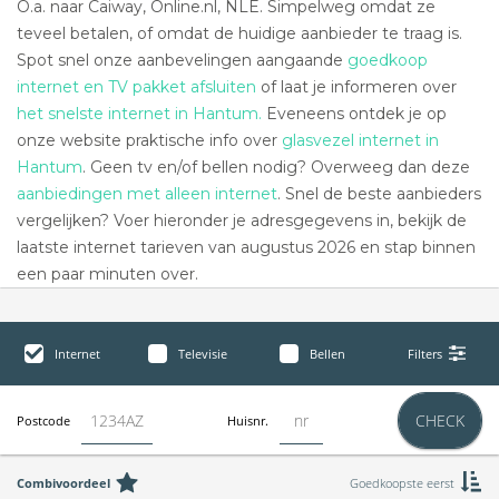
O.a. naar Caiway, Online.nl, NLE. Simpelweg omdat ze
teveel betalen, of omdat de huidige aanbieder te traag is.
Spot snel onze aanbevelingen aangaande
goedkoop
internet en TV pakket afsluiten
of laat je informeren over
het snelste internet in Hantum.
Eveneens ontdek je op
onze website praktische info over
glasvezel internet in
Hantum
. Geen tv en/of bellen nodig? Overweeg dan deze
aanbiedingen met alleen internet
. Snel de beste aanbieders
vergelijken? Voer hieronder je adresgegevens in, bekijk de
laatste internet tarieven van augustus 2026 en stap binnen
een paar minuten over.
Internet
Televisie
Bellen
Filters
CHECK
Postcode
Huisnr.
Combivoordeel
Goedkoopste eerst