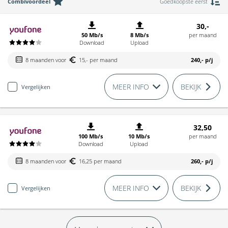
Combivoordeel
Goedkoopste eerst
30,-
50 Mb/s
8 Mb/s
per maand
Download
Upload
8 maanden voor
15,- per maand
240,-
p/j
MEER INFO
BEKIJK
Vergelijken
32,50
100 Mb/s
10 Mb/s
per maand
Download
Upload
8 maanden voor
16,25 per maand
260,-
p/j
MEER INFO
BEKIJK
Vergelijken