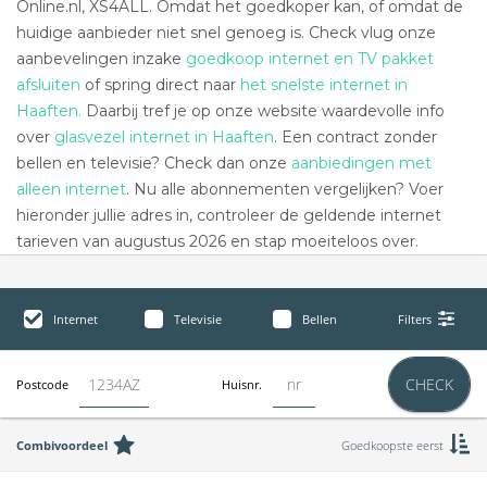
Online.nl, XS4ALL. Omdat het goedkoper kan, of omdat de
huidige aanbieder niet snel genoeg is. Check vlug onze
aanbevelingen inzake
goedkoop internet en TV pakket
afsluiten
of spring direct naar
het snelste internet in
Haaften.
Daarbij tref je op onze website waardevolle info
over
glasvezel internet in Haaften
. Een contract zonder
bellen en televisie? Check dan onze
aanbiedingen met
alleen internet
. Nu alle abonnementen vergelijken? Voer
hieronder jullie adres in, controleer de geldende internet
tarieven van augustus 2026 en stap moeiteloos over.
Internet
Televisie
Bellen
Filters
CHECK
Postcode
Huisnr.
Combivoordeel
Goedkoopste eerst