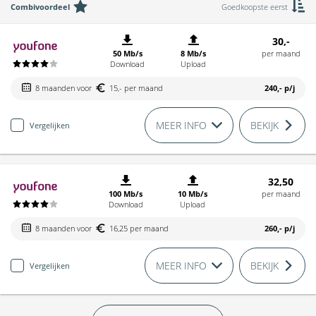
Combivoordeel
Goedkoopste eerst
30,-
50 Mb/s
8 Mb/s
per maand
Download
Upload
8 maanden voor
15,- per maand
240,-
p/j
MEER INFO
BEKIJK
Vergelijken
32,50
100 Mb/s
10 Mb/s
per maand
Download
Upload
8 maanden voor
16,25 per maand
260,-
p/j
MEER INFO
BEKIJK
Vergelijken