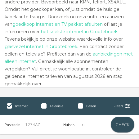
andere provider. Bijvoorbeeld naar KPN, Telfort, XS4ALL.
Omdat het goedkoper kan, of juist omdat de huidige
kabelaar te traag is. Doorzoek nu onze info ten aanzien
van
goedkoop internet en TV pakket afsluiten
of laat je
informeren over
het snelste internet in Grootebroek.
Tevens bekijk je op onze website waardevolle info over
glasvezel internet in Grootebroek
. Een contract zonder
bellen en televisie? Profiteer dan van de
aanbiedingen met
alleen internet
. Gemakkelijk alle abonnementen
vergelijken? Vul direct je woonlocatie in, controleer de
geldende internet tarieven van augustus 2026 en stap
gemakkelijk over.
Internet
Televisie
Bellen
Filters
CHECK
Postcode
Huisnr.