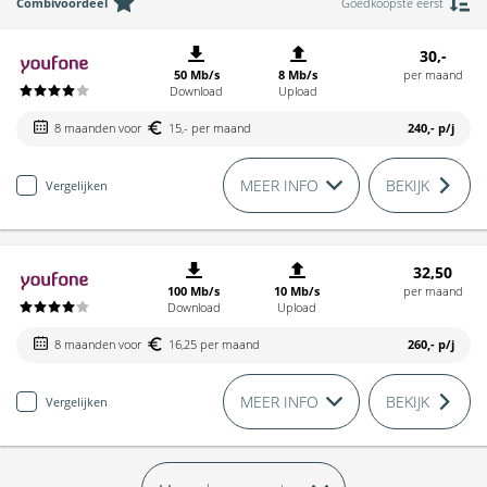
Combivoordeel
Goedkoopste eerst
30,-
50 Mb/s
8 Mb/s
per maand
Download
Upload
8 maanden voor
15,- per maand
240,-
p/j
MEER INFO
BEKIJK
Vergelijken
32,50
100 Mb/s
10 Mb/s
per maand
Download
Upload
8 maanden voor
16,25 per maand
260,-
p/j
MEER INFO
BEKIJK
Vergelijken