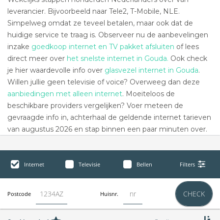
leverancier. Bijvoorbeeld naar Tele2, T-Mobile, NLE.
Simpelweg omdat ze teveel betalen, maar ook dat de
huidige service te traag is. Observeer nu de aanbevelingen
inzake
goedkoop internet en TV pakket afsluiten
of lees
direct meer over
het snelste internet in Gouda.
Ook check
je hier waardevolle info over
glasvezel internet in Gouda
.
Willen jullie geen televisie of voice? Overweeg dan deze
aanbiedingen met alleen internet
. Moeiteloos de
beschikbare providers vergelijken? Voer meteen de
gevraagde info in, achterhaal de geldende internet tarieven
van augustus 2026 en stap binnen een paar minuten over.
Internet
Televisie
Bellen
Filters
CHECK
Postcode
Huisnr.