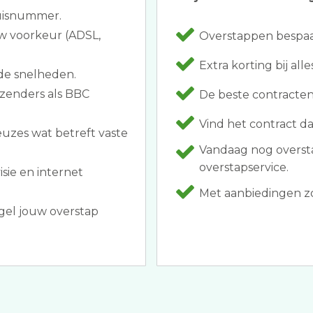
huisnummer.
uw voorkeur (ADSL,
Overstappen bespaar
Extra korting bij alle
de snelheden.
 zenders als BBC
De beste contracten
Vind het contract dat
euzes wat betreft vaste
Vandaag nog overst
overstapservice.
visie en internet
Met aanbiedingen zoa
gel jouw overstap