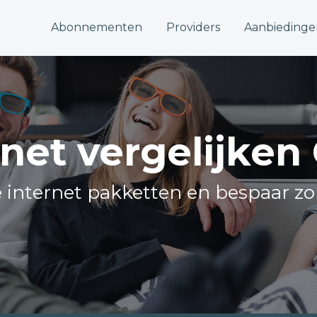
Abonnementen
Providers
Aanbiedinge
rnet vergelijken
le internet pakketten en bespaar zo