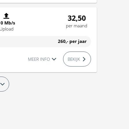
32,50
10 Mb/s
per maand
Upload
260,-
per jaar
MEER INFO
BEKIJK