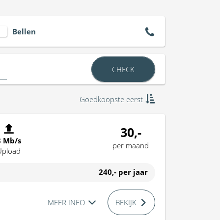
Bellen
CHECK
Goedkoopste eerst
30,-
8 Mb/s
per maand
Upload
240,-
per jaar
MEER INFO
BEKIJK