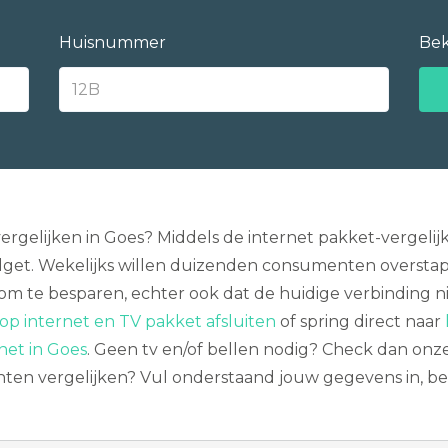
Huisnummer
Bek
ergelijken in Goes? Middels de internet pakket-vergeli
get. Wekelijks willen duizenden consumenten overstapp
en om te besparen, echter ook dat de huidige verbinding
p internet en TV pakket afsluiten
of spring direct naar
net in Goes
. Geen tv en/of bellen nodig? Check dan onz
n vergelijken? Vul onderstaand jouw gegevens in, beki