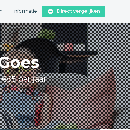
n
Informatie
Direct vergelijken
 Goes
 €65 per jaar