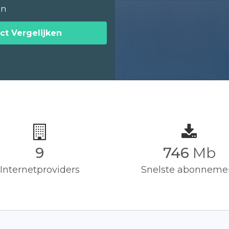
en
ct Vergelijken
9
750
Mb
Internetproviders
Snelste abonneme