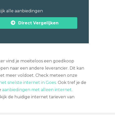
ijk alle aanbiedingen
Direct Vergelijken
jker vind je moeiteloos een goedkoop
en naar een andere leverancier. Dit kan
 niet meer voldoet. Check meteen onze
het snelste internet in Goes.
Ook tref je de
e
aanbiedingen met alleen internet
.
jk de huidige internet tarieven van