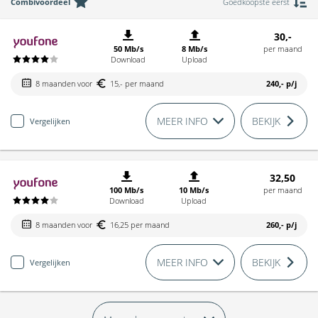
Combivoordeel
Goedkoopste eerst
30,-
50 Mb/s
8 Mb/s
per maand
Download
Upload
8 maanden voor
15,- per maand
240,-
p/j
MEER INFO
BEKIJK
Vergelijken
32,50
100 Mb/s
10 Mb/s
per maand
Download
Upload
8 maanden voor
16,25 per maand
260,-
p/j
MEER INFO
BEKIJK
Vergelijken