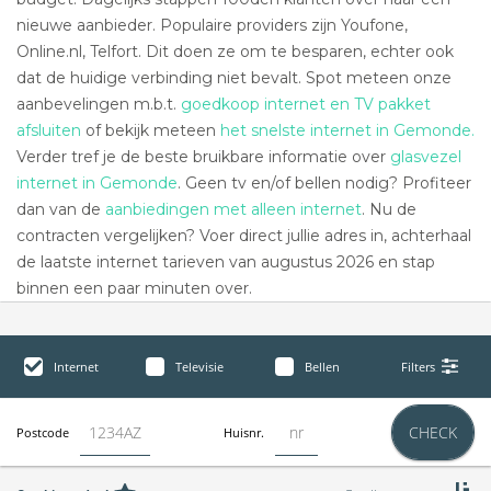
nieuwe aanbieder. Populaire providers zijn Youfone,
Online.nl, Telfort. Dit doen ze om te besparen, echter ook
dat de huidige verbinding niet bevalt. Spot meteen onze
aanbevelingen m.b.t.
goedkoop internet en TV pakket
afsluiten
of bekijk meteen
het snelste internet in Gemonde.
Verder tref je de beste bruikbare informatie over
glasvezel
internet in Gemonde
. Geen tv en/of bellen nodig? Profiteer
dan van de
aanbiedingen met alleen internet
. Nu de
contracten vergelijken? Voer direct jullie adres in, achterhaal
de laatste internet tarieven van augustus 2026 en stap
binnen een paar minuten over.
Internet
Televisie
Bellen
Filters
CHECK
Postcode
Huisnr.