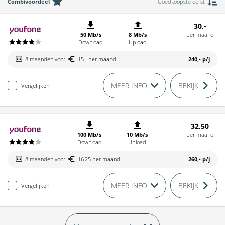
Combivoordeel
Goedkoopste eerst
30,-
50 Mb/s
8 Mb/s
per maand
Download
Upload
8 maanden voor
15,- per maand
240,-
p/j
MEER INFO
BEKIJK
Vergelijken
32,50
100 Mb/s
10 Mb/s
per maand
Download
Upload
8 maanden voor
16,25 per maand
260,-
p/j
MEER INFO
BEKIJK
Vergelijken