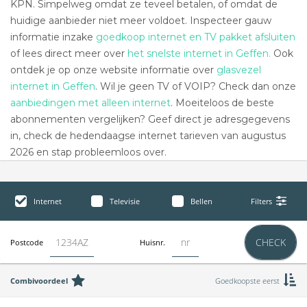
KPN. Simpelweg omdat ze teveel betalen, of omdat de
huidige aanbieder niet meer voldoet. Inspecteer gauw
informatie inzake
goedkoop internet en TV pakket afsluiten
of lees direct meer over
het snelste internet in Geffen.
Ook
ontdek je op onze website informatie over
glasvezel
internet in Geffen
. Wil je geen TV of VOIP? Check dan onze
aanbiedingen met alleen internet
. Moeiteloos de beste
abonnementen vergelijken? Geef direct je adresgegevens
in, check de hedendaagse internet tarieven van augustus
2026 en stap probleemloos over.
Internet
Televisie
Bellen
Filters
CHECK
Postcode
Huisnr.
Combivoordeel
Goedkoopste eerst