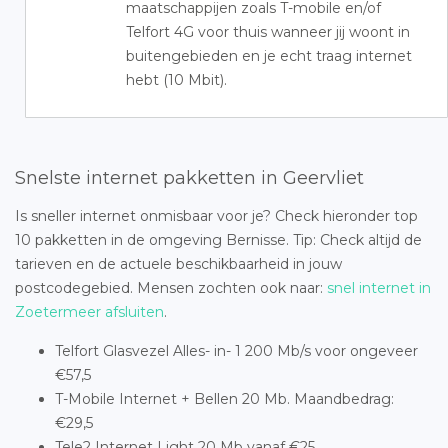
maatschappijen zoals T-mobile en/of
Telfort 4G voor thuis wanneer jij woont in
buitengebieden en je echt traag internet
hebt (10 Mbit).
Snelste internet pakketten in Geervliet
Is sneller internet onmisbaar voor je? Check hieronder top
10 pakketten in de omgeving Bernisse. Tip: Check altijd de
tarieven en de actuele beschikbaarheid in jouw
postcodegebied. Mensen zochten ook naar:
snel internet in
Zoetermeer afsluiten
.
Telfort Glasvezel Alles- in- 1 200 Mb/s voor ongeveer
€57,5
T-Mobile Internet + Bellen 20 Mb. Maandbedrag:
€29,5
Tele2 Internet Light 20 Mb vanaf €25