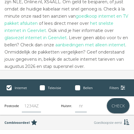
zijn NLE, Online.nl, XS4ALL. Om geld te besparen, of juist
omdat de huidige kabelaar niet snel genoeg is. Check à la
minute onze raad ten aanzien van
goedkoop internet en TV
pakket afsluiten
of lees direct meer over
het snelste
internet in Geervliet.
Ook vind je hier informatie over
glasvezel internet in Geervliet
. Liever geen abbo voor tv en
bellen? Check dan onze
aanbiedingen met alleen internet
.
Onmiddellijk de pakketten vergelijken? Geef onderstaand
jouw gegevens in, bekijk de actuele internet tarieven van
augustus 2026 en stap supersnel over.
Internet
Televisie
Bellen
Filters
CHECK
Postcode
Huisnr.
Combivoordeel
Goedkoopste eerst